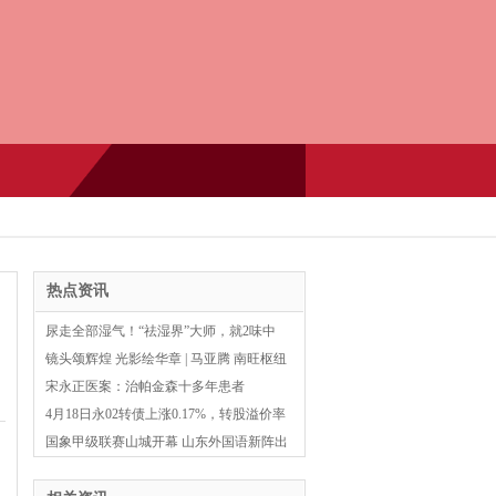
热点资讯
尿走全部湿气！“祛湿界”大师，就2味中
药、能力超强大，后悔知道太晚
镜头颂辉煌 光影绘华章 | 马亚腾 南旺枢纽
作品
宋永正医案：治帕金森十多年患者
4月18日永02转债上涨0.17%，转股溢价率
35.52%
国象甲级联赛山城开幕 山东外国语新阵出
战新赛季