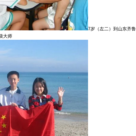
7岁（左二）到山东齐鲁
级大师