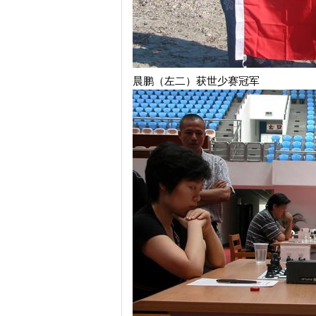
晨鹏（左二）获世少赛冠军