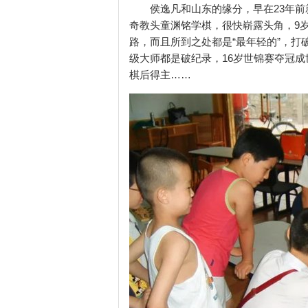
侯逸凡和山东的缘分，早在23年前就
奇教头童渊铭学棋，很快崭露头角，9
路，而且所到之处都是“最年轻的”，打
级大师都是破纪录，16岁世锦赛夺冠成
棋后得主……