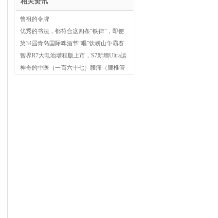
相关资讯
曾祖的令牌
优秀的书法，都符合这四条“铁律”，即使
是王羲之也不例外！
第34届青岛国际啤酒节“唱”饮崂山争霸赛
总决赛今晚举行
智界R7大电池增程版上市，S7新增Ultra运
动版，能否扭转销量局势？
神奇的中医（一百六十七）腰痛（腰椎管
狭窄症）治验录