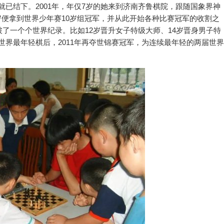
已结下。2001年，年仅7岁的她来到济南齐鲁棋院，跟随国象界神
岁便拿到世界少年赛10岁组冠军，并从此开始各种比赛冠军的收割之
破了一个个世界纪录。比如12岁晋升女子特级大师、14岁晋身男子特
世界最年轻棋后，2011年再夺世锦赛冠军，为连续最年轻的两届世界