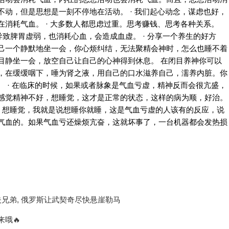
动，但是思想是一刻不停地在活动。 · 我们起心动念，谋虑也好，
消耗气血。 · 大多数人都思虑过重。思考赚钱、思考各种关系。
导致脾胃虚弱，也消耗心血，会造成血虚。 · 分享一个养生的好方
己一个静默地坐一会，你心烦纠结，无法聚精会神时，怎么也睡不着
目静坐一会，放空自己让自己的心神得到休息。 在闭目养神你可以
，在缓缓咽下，唾为肾之液，用自己的口水滋养自己，濡养内脏。你
 · 在临床的时候，如果或者脉象是气血亏虚，精神反而会很亢盛，
感觉精神不好，想睡觉，这才是正常的状态，这样的病为顺，好治。
累，想睡觉，我就是说想睡你就睡，这是气血亏虚的人该有的反应，说
气血的。如果气血亏还燥烦亢奋，这就坏事了，一台机器都会发热损
夫兄弟, 俄罗斯让武契奇尽快悬崖勒马
哦🔥