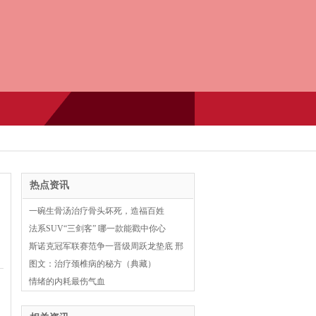
热点资讯
一碗生骨汤治疗骨头坏死，造福百姓
法系SUV“三剑客” 哪一款能戳中你心
斯诺克冠军联赛范争一晋级周跃龙垫底 邢
子豪惜败
图文：治疗颈椎病的秘方（典藏）
情绪的内耗最伤气血