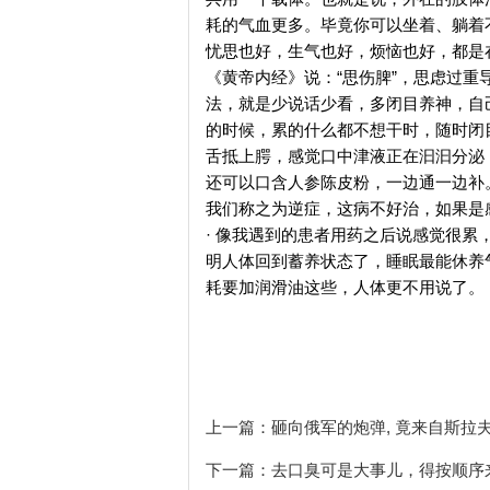
耗的气血更多。毕竟你可以坐着、躺着不
忧思也好，生气也好，烦恼也好，都是在
《黄帝内经》说：“思伤脾”，思虑过重
法，就是少说话少看，多闭目养神，自
的时候，累的什么都不想干时，随时闭
舌抵上腭，感觉口中津液正在汩汩分泌
还可以口含人参陈皮粉，一边通一边补。
我们称之为逆症，这病不好治，如果是
· 像我遇到的患者用药之后说感觉很
明人体回到蓄养状态了，睡眠最能休养
耗要加润滑油这些，人体更不用说了。
上一篇：
砸向俄军的炮弹, 竟来自斯拉
下一篇：
去口臭可是大事儿，得按顺序来