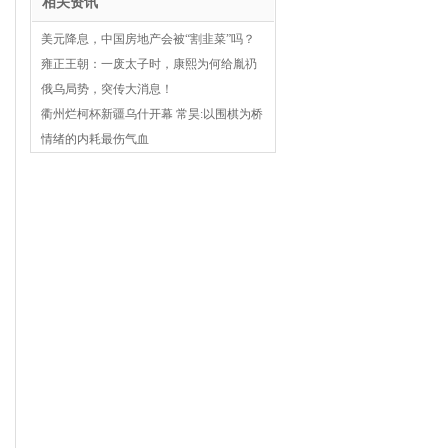
相关资讯
美元降息，中国房地产会被“割韭菜”吗？
雍正王朝：一废太子时，康熙为何给胤礽
和胤祥送火炉而不给胤禔？
俄乌局势，突传大消息！
衢州烂柯杯新疆乌什开幕 常昊:以围棋为桥
梁 和谐共赢
情绪的内耗最伤气血