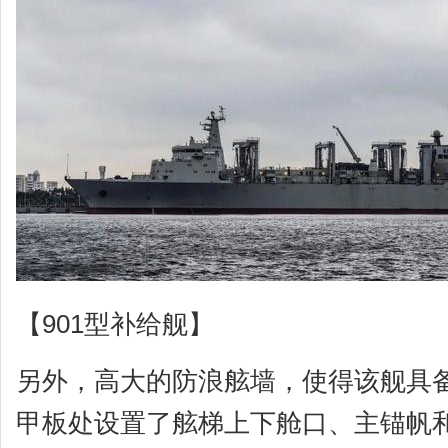
【901型补给舰】
另外，高大的防浪舷墙，使得该舰具
甲板处设置了舷梯上下舱口、主锚帆