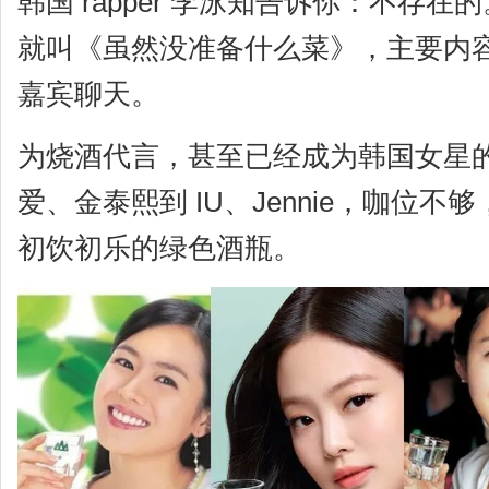
韩国 rapper 李泳知告诉你：不存
就叫《虽然没准备什么菜》，主要内
嘉宾聊天。
为烧酒代言，甚至已经成为韩国女星
爱、金泰熙到 IU、Jennie，咖位
初饮初乐的绿色酒瓶。